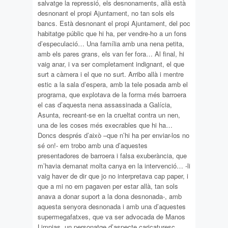
salvatge la repressió, els desnonaments, allà està
desnonant el propi Ajuntament, no tan sols els
bancs. Està desnonant el propi Ajuntament, del poc
habitatge públic que hi ha, per vendre-ho a un fons
d’especulació… Una família amb una nena petita,
amb els pares grans, els van fer fora… Al final, hi
vaig anar, i va ser completament indignant, el que
surt a càmera i el que no surt. Arribo allà i mentre
estic a la sala d’espera, amb la tele posada amb el
programa, que explotava de la forma més barroera
el cas d’aquesta nena assassinada a Galícia,
Asunta, recreant-se en la crueltat contra un nen,
una de les coses més execrables que hi ha…
Doncs després d’això –que n’hi ha per enviar-los no
sé on!- em trobo amb una d’aquestes
presentadores de barroera i falsa exuberància, que
m’havia demanat molta canya en la intervenció… -li
vaig haver de dir que jo no interpretava cap paper, i
que a mi no em pagaven per estar allà, tan sols
anava a donar suport a la dona desnonada-, amb
aquesta senyora desnonada i amb una d’aquestes
supermegafatxes, que va ser advocada de Manos
Limpias, un personatge d’aspecte caricaturesc,