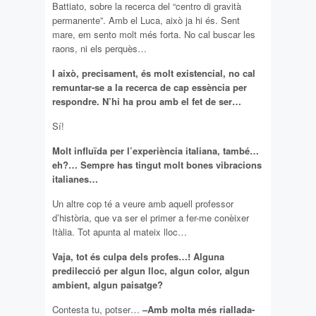
Battiato, sobre la recerca del “centro di gravità
permanente”. Amb el Luca, això ja hi és. Sent
mare, em sento molt més forta. No cal buscar les
raons, ni els perquès…
I això, precisament, és molt existencial, no cal
remuntar-se a la recerca de cap essència per
respondre. N’hi ha prou amb el fet de ser…
Sí!
Molt influïda per l’experiència italiana, també…
eh?… Sempre has tingut molt bones vibracions
italianes…
Un altre cop té a veure amb aquell professor
d’història, que va ser el primer a fer-me conèixer
Itàlia. Tot apunta al mateix lloc…
Vaja, tot és culpa dels profes…! Alguna
predilecció per algun lloc, algun color, algun
ambient, algun paisatge?
Contesta tu, potser…
–Amb molta més riallada-