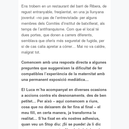
Ens trobem en un restaurant del barri de Ribera, de
regust entranyable, freqüentat, en una ja llunyana
joventut –no pas de l’entrevistada- per alguns
membres dels Comitès d’institut de batxillerat, als
temps de l’antifranquisme. Com que el local té
dues portes, que donen a carrers diferents,
semblava que oferís més seguretat de fugida, per
si de cas calia apretar a córrer… Mai no va caldre,
malgrat tot.
Comencem amb una resposta directa a algunes
preguntes que suggereixen la dificultat de fer
compatibles l’experiència de la maternitat amb
una permanent exposició mediàtica…
El Luca m’ha acompanyat en diverses ocasions
a accions contra els desnonaments
,
des de ben
petitet… Per això
– aquí comencem a riure,
cosa que no deixarem de fer fins al final –
el
meu fill, en certa manera, ja transforma la
realitat… S’ha fixat en els
nostres adhesius,
quan veu un Stop diu: ¡Sí se puede!
Ja li dic