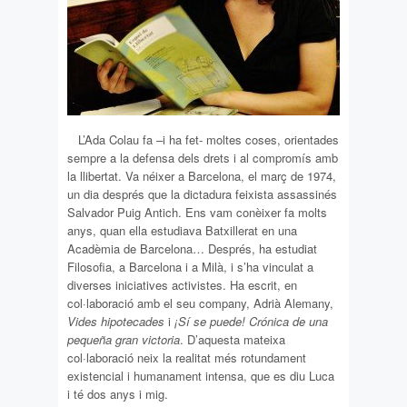
L’Ada Colau fa –i ha fet- moltes coses, orientades
sempre a la defensa dels drets i al compromís amb
la llibertat. Va néixer a Barcelona, el març de 1974,
un dia després que la dictadura feixista assassinés
Salvador Puig Antich. Ens vam conèixer fa molts
anys, quan ella estudiava Batxillerat en una
Acadèmia de Barcelona… Després, ha estudiat
Filosofia, a Barcelona i a Milà, i s’ha vinculat a
diverses iniciatives activistes. Ha escrit, en
col·laboració amb el seu company, Adrià Alemany,
Vides hipotecades
i
¡Sí se puede! Crónica de una
pequeña gran victoria
. D’aquesta mateixa
col·laboració neix la realitat més rotundament
existencial i humanament intensa, que es diu Luca
i té dos anys i mig.