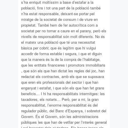
s’ha enriquit moltíssim a base d’estafar a la
població, fins i tot una part de la població també
n’ha estat responsable, deixant-se portar pel
miratge de la societat de consum i de viure en
propietat. També hem de fer autocrítica com a
societat per no tornar a caure en el parany, però els
nivells de responsabilitat són molt diferents. No és
el mateix una població que té una necessitat
bàsica per cobrir, que és legítim que hi vulgui
accedir de forma estable i segura, i que et diguin
que la manera és la de la compra de l’habitatge,
que les entitats financeres i promotors immobiliaris
, que són els que han dictat les regles del joc, han
redactat els contractes, amb els que se suposava
que eren els professionals del sector i que han
enganyat i estafat, i que són els que han fet grans
beneficis… I hi ha responsabilitats intermitges: les
taxadores, els notaris… Però, per a mi, la gran
responsabilitat, l’enorme responsabilitat és del
regulador públic, del Banc d’Espanya, i sobretot del
Govern. És el Govern, són les administracions
públiques les que han de vetllar per l’interès general
i pel benestar dels ciutadans. Els bancs tenen els