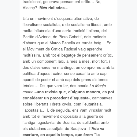
tradicional, generava pensament crític… No,
Vicenç?
-Més riallades…-
Era un moviment d’esquerra alternativa, de
liberalisme socialista, o de socialisme liberal, amb
molta influència d’una certa tradició italiana, del
Partito d’Azione, de Piero Gobetti, dels radicals
d’abans que el Marco Panella es tornés boig… En
el Moviment de Crítica Radical vaig aprendre
moltíssim, amb tot el bagatge de pensament crític,
amb un component laic, a més a més, molt fort, i
des d’aleshores he mantingut un compromís amb la
política d’aquest caire, sense casar-te amb cap
aparell de poder ni amb cap dels grans sistemes
teòrics… Del que vam fer, destacaria
La Monja
enana
–una revista que, d’alguna manera, es pot
considerar un precedent d’aquesta-
, campanyes
sobre llibertats i drets civils, com l’eutanàsia,
l’apostasia… I, de seguida, ens vam vincular molt
amb tot el moviment d’oposició a la guerra de
l’antiga Iugoslàvia, de Bòsnia, de solidaritat amb
els ciutadans assetjats de Sarajevo
–l’Ada va
escriure, en aquells temps, que érem “la