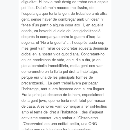
d’igualtat. Hi havia molt desig de trobar nous espais
polítics. D’això me’n recordo moltíssim, de
l’esperança que tenia la gent de trobar-se amb altra
gent, sense haver de combregar amb un ideari ni
fer-se d’un partit o alguna cosa així. I, en aquella
onada, va haver-hi el cicle de l’antiglobalització,
després la campanya contra la guerra d’Iraq -la
segona, el “No a la guerra”-… I després cada cop
més gent vam mirar de concretar aquesta denúncia
global en la nostra vida quotidiana. Concretant-ho
en les condicions de vida, en el dia a dia, ja en
plena bombolla immobiliària, molta gent ens vam
comprometre en la lluita pel dret a l’habitatge,
perquè era una de les principals formes de
precarització… La gent treballàvem per pagar
l’habitatge, tant si era hipoteca com si era lloguer.
Era la principal despesa de tothom, especialment
de la gent jove, que ho tenia molt fotut per marxar
de casa. Aleshores vam començar a fer col·lectius
amb el tema del dret a l’habitatge i, des d’aquest
activisme concret, vaig arribar a l’Observatori.
L’Observatori era una entitat petita, una ONG
atípica que no intentava fer intervencions