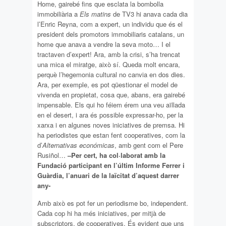
Home, gairebé fins que esclata la bombolla
immobiliària a
Els matins
de TV3 hi anava cada dia
l’Enric Reyna, com a expert, un individu que és el
president dels promotors immobiliaris catalans, un
home que anava a vendre la seva moto… I el
tractaven d’expert! Ara, amb la crisi, s’ha trencat
una mica el miratge, això sí. Queda molt encara,
perquè l’hegemonia cultural no canvia en dos dies.
Ara, per exemple, es pot qüestionar el model de
vivenda en propietat, cosa que, abans, era gairebé
impensable. Els qui ho féiem érem una veu aïllada
en el desert, i ara és possible expressar-ho, per la
xarxa i en algunes noves iniciatives de premsa. Hi
ha periodistes que estan fent cooperatives, com la
d’
Alternativas económicas
, amb gent com el Pere
Rusiñol…
–Per cert, ha col·laborat amb la
Fundació participant en l’últim Informe Ferrer i
Guàrdia, l’anuari de la laïcitat d’aquest darrer
any-
Amb això es pot fer un periodisme bo, independent.
Cada cop hi ha més iniciatives, per mitjà de
subscriptors, de cooperatives. És evident que uns