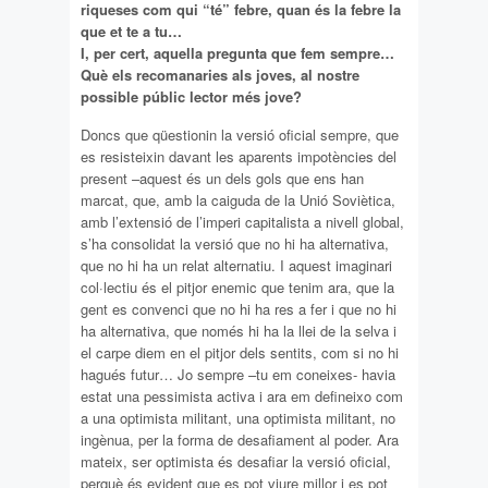
riqueses com qui “té” febre, quan és la febre la
que et te a tu…
I, per cert, aquella pregunta que fem sempre…
Què els recomanaries als joves, al nostre
possible públic lector més jove?
Doncs que qüestionin la versió oficial sempre, que
es resisteixin davant les aparents impotències del
present –aquest és un dels gols que ens han
marcat, que, amb la caiguda de la Unió Soviètica,
amb l’extensió de l’imperi capitalista a nivell global,
s’ha consolidat la versió que no hi ha alternativa,
que no hi ha un relat alternatiu. I aquest imaginari
col·lectiu és el pitjor enemic que tenim ara, que la
gent es convenci que no hi ha res a fer i que no hi
ha alternativa, que només hi ha la llei de la selva i
el carpe diem en el pitjor dels sentits, com si no hi
hagués futur… Jo sempre –tu em coneixes- havia
estat una pessimista activa i ara em defineixo com
a una optimista militant, una optimista militant, no
ingènua, per la forma de desafiament al poder. Ara
mateix, ser optimista és desafiar la versió oficial,
perquè és evident que es pot viure millor i es pot