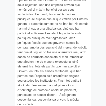
seus objectius, són una empresa privada que
només vol el màxim benefici per als seus
accionistes. En canvi, les administracions
públiques se suposa que sí que vetllen per l’interès
general, i sistemàticament no ho han fet. No només
han mirat cap a una altra banda, sinó que han
participat activament estafant la població amb
polítiques públiques molt agressives, amb
polítiques fiscals que desgravaven només la
compra, amb la desregulació del mercat del crèdit,
fent que el lloguer no fos una alternativa real, amb
casos de corrupció associats al món immobiliari
que afecten, no de manera excepcional sinó
sistemàtica, tots els partits que han exercit el
Govern, en tots els àmbits territorials, que han
permès que l’especulació urbanística tingués
segrestades les institucions. Fins i tot partits i
sindicats d’esquerres han fet promocions
d’habitatge de protecció oficial de propietat,
participant en aquest desori… Això genera
desconfiança, desconfiança envers la pròpia
democràcia…