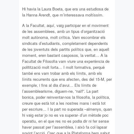
Hi havia la Laura Boeta, que era una estudiosa de
la Hanna Arendt, que m’interessava moltíssim.
A la Facultat, aquí, vaig participar en el moviment
de les assemblees, amb un tipus d’organització
molt autònoma, molt crítica. Vam escombrar els
sindicats d’estudiants, completament dependents
de les joventuts dels partits polítics que, en aquell
moment, eren bastant casposos, la veritat… A la
Facultat de Filosofia vam viure una experiència de
politització molt forta… I molt formativa, perquè
també ens vam trobar amb els límits, amb els
límits recurrents que ens afecten, des del 15-M, per
exemple, i fins al dia d’avui… Els límits de
l’assemblearisme, diguem-ne, “naïf”. La part
bonica, poder reinventar-nos la filosofia, la política,
creure que està tot a les nostres mans i està tot
per escriure… I la part no superada –almenys, quan
hi vaig estar jo no es va superar- d’un mètode poc
operatiu, en el que res no es podia dir ni fer sense
haver passat per l’assemblea, i això fa col·lapsar
sovint l’acció. Crec que a la Plataforma hem sabut