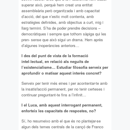
superar això, perquè hem creat una entitat
assembleària però organitzada i amb capacitat
d’acció, del que n’estic molt contenta, amb
estratègies definides, amb objectius a curt, mig i
llarg termini. S’ha de poder prendre decisions –
democràtiques i sempre que tothom sàpiga qui les
pren- sense que això sigui un drama. Hem après
d’algunes inoperàncies anteriors…
I des del punt de vista de la formació
intel·lectual, en relació als neguits de
l’existencialisme… Estudiar filosofia serveix per
aprofundir o matisar aquest interès concret?
Serveix per tenir més eines i per acontentar-te amb
la insatisfacció permanent, per no tenir certeses i
continuar preguntant-te fins a l’infinit…
I el Luca, amb aquest interrogant permanent,
enforteix les capacitats de respostes, no?
Sí, ho resumeixo amb el que és no plantejar-se
algun dels temes centrals de la cançó de Franco