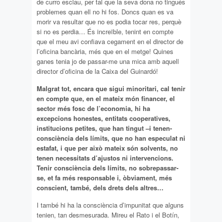
de curro esclau, per tal que la seva dona no tingués
problemes quan ell no hi fos. Doncs quan es va
morir va resultar que no es podia tocar res, perquè
si no es perdia… És increïble, tenint en compte
que el meu avi confiava cegament en el director de
l’oficina bancària, més que en el metge! Quines
ganes tenia jo de passar-me una mica amb aquell
director d’oficina de la Caixa del Guinardó!
Malgrat tot, encara que sigui minoritari, cal tenir
en compte que, en el mateix món financer, el
sector més fosc de l’economia, hi ha
excepcions honestes, entitats cooperatives,
institucions petites, que han tingut –i tenen-
consciència dels límits, que no han especulat ni
estafat, i que per això mateix són solvents, no
tenen necessitats d’ajustos ni intervencions.
Tenir consciència dels límits, no sobrepassar-
se, et fa més responsable i, òbviament, més
conscient, també, dels drets dels altres…
I també hi ha la consciència d’impunitat que alguns
tenien, tan desmesurada. Mireu el Rato i el Botín,