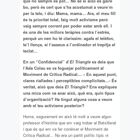
que no sempre es pot… No sé si això és gaire
bo, però és cert que s’ha acostumat a veure’m
per la tele, i diu: Mama, mama… Ara, el meu fill
és la prioritat total, faig molt activisme però
vaig sempre corrent per poder estar amb ell. I
és una de les millors teràpies contra l’estrès,
perquè un nen ho té claríssim: agafa el telèfon,
te’l llença, si t’asseus a l’ordinador et trepitja el
teclat…
En un “Confidencial” d’
El Triangle
es deia que
l’Ada Colau es va foguejar políticament al
Moviment de Crítica Radical… – En aquest punt,
clares riallades i perceptibles complicitats…- És
veritat, això que deia
El Triangle?
Ens expliques
una mica com va anar això, què era, quin tipus
d’organització? Ha tingut alguna cosa a veure
amb el teu activisme posterior?
Home, segurament en això té molt a veure algun
professor d’història que em vaig trobar al Batxillerat
i que és qui em va fer conèixer el Moviment de
Crítica Radical… No era un partit polític típic ni