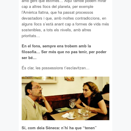
amb gent que estimes… Aquí també podem mirar
cap a altres llocs del planeta, per exemple
l’Amèrica llatina, que ha passat processos
devastadors i que, amb moltes contradiccions, en
alguns llocs s’està anant cap a formes de vida més
sostenibles, a tots els nivells, amb altres
prioritats…
En el fons, sempre ens trobem amb la
filosofia… Ser més que no pas tenir, per poder
ser bé…
És clar, les possessions t’esclavitzen…
Sí, com deia Sèneca: n’hi ha que “tenen”