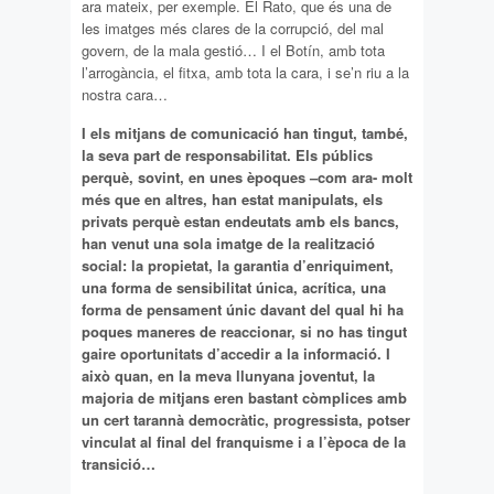
ara mateix, per exemple. El Rato, que és una de
les imatges més clares de la corrupció, del mal
govern, de la mala gestió… I el Botín, amb tota
l’arrogància, el fitxa, amb tota la cara, i se’n riu a la
nostra cara…
I els mitjans de comunicació han tingut, també,
la seva part de responsabilitat. Els públics
perquè, sovint, en unes èpoques –com ara- molt
més que en altres, han estat manipulats, els
privats perquè estan endeutats amb els bancs,
han venut una sola imatge de la realització
social: la propietat, la garantia d’enriquiment,
una forma de sensibilitat única, acrítica, una
forma de pensament únic davant del qual hi ha
poques maneres de reaccionar, si no has tingut
gaire oportunitats d’accedir a la informació. I
això quan, en la meva llunyana joventut, la
majoria de mitjans eren bastant còmplices amb
un cert tarannà democràtic, progressista, potser
vinculat al final del franquisme i a l’època de la
transició…