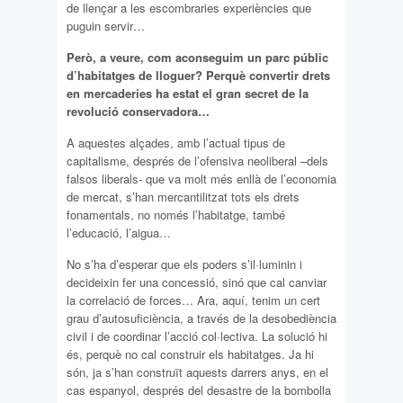
de llençar a les escombraries experiències que
puguin servir…
Però, a veure, com aconseguim un parc públic
d’habitatges de lloguer? Perquè convertir drets
en mercaderies ha estat el gran secret de la
revolució conservadora…
A aquestes alçades, amb l’actual tipus de
capitalisme, després de l’ofensiva neoliberal –dels
falsos liberals- que va molt més enllà de l’economia
de mercat, s’han mercantilitzat tots els drets
fonamentals, no només l’habitatge, també
l’educació, l’aigua…
No s’ha d’esperar que els poders s’il·luminin i
decideixin fer una concessió, sinó que cal canviar
la correlació de forces… Ara, aquí, tenim un cert
grau d’autosuficiència, a través de la desobediència
civil i de coordinar l’acció col·lectiva. La solució hi
és, perquè no cal construir els habitatges. Ja hi
són, ja s’han construït aquests darrers anys, en el
cas espanyol, després del desastre de la bombolla