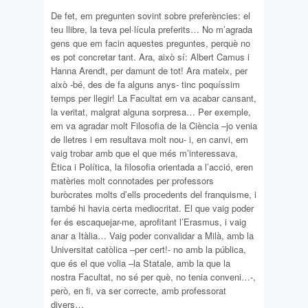
De fet, em pregunten sovint sobre preferències: el
teu llibre, la teva pel·lícula preferits… No m’agrada
gens que em facin aquestes preguntes, perquè no
es pot concretar tant. Ara, això sí: Albert Camus i
Hanna Arendt, per damunt de tot! Ara mateix, per
això -bé, des de fa alguns anys- tinc poquíssim
temps per llegir! La Facultat em va acabar cansant,
la veritat, malgrat alguna sorpresa… Per exemple,
em va agradar molt Filosofia de la Ciència –jo venia
de lletres i em resultava molt nou- i, en canvi, em
vaig trobar amb que el que més m’interessava,
Ètica i Política, la filosofia orientada a l’acció, eren
matèries molt connotades per professors
buròcrates molts d’ells procedents del franquisme, i
també hi havia certa mediocritat. El que vaig poder
fer és escaquejar-me, aprofitant l’Erasmus, i vaig
anar a Itàlia… Vaig poder convalidar a Milà, amb la
Universitat catòlica –per cert!- no amb la pública,
que és el que volia –la Statale, amb la que la
nostra Facultat, no sé per què, no tenia conveni…-,
però, en fi, va ser correcte, amb professorat
divers…