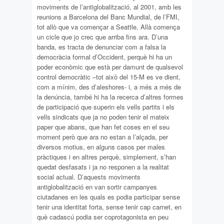
moviments de l’antiglobalització, al 2001, amb les
reunions a Barcelona del Banc Mundial, de l’FMI,
tot allò que va començar a Seattle. Allà comença
un cicle que jo crec que arriba fins ara. D’una
banda, es tracta de denunciar com a falsa la
democràcia formal d’Occident, perquè hi ha un
poder econòmic que està per damunt de qualsevol
control democràtic –tot això del 15-M es ve dient,
com a mínim, des d’aleshores- i, a més a més de
la denúncia, també hi ha la recerca d’altres formes
de participació que superin els vells partits i els
vells sindicats que ja no poden tenir el mateix
paper que abans, que han fet coses en el seu
moment però que ara no estan a l’alçada, per
diversos motius, en alguns casos per males
pràctiques i en altres perquè, simplement, s’han
quedat desfasats i ja no responen a la realitat
social actual. D’aquests moviments
antiglobalització en van sortir campanyes
ciutadanes en les quals es podia participar sense
tenir una identitat forta, sense tenir cap carnet, en
què cadascú podia ser coprotagonista en peu