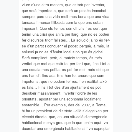
viure d’una altra manera, que estarà per inventar,
que serà imperfecta, que serà un procés inacabat
sempre, però una vida molt més bona que una vida
tancada i mercantilitzada com la que ens estan
imposant. Que els temps són difícils i és cert que
tenim una crisi que anirà per llarg, que no es poden
fer discursos triomfalistes… La solució ja no és fer-
se d’un partit i conquerir el poder, perquè, a més, la
solució ja no és d’àmbit local sinó que és global…
Serà complicat, però, al mateix temps, és més
veritat que mai que està tot per fer i que, fins i tot a
una escala més petita, es pot fer molt més del que
ens han dit fins ara. Ens han fet creure que som
impotents, que no podem fer res, i en realitat això
és fals… Fins i tot des d’un ajuntament es pot
desobeir massivament, invertir l’ordre de les
prioritats, apostar per una economia localment
sostenible… Per exemple, des del 2007, a Roma,
hi ha un president de districte –allà s’elegeixen per
elecció directa- que, en una situació d’emergència
habitacional menys greu que la que tenim aquí, va
decretar una emergència habitacional i va expropiar