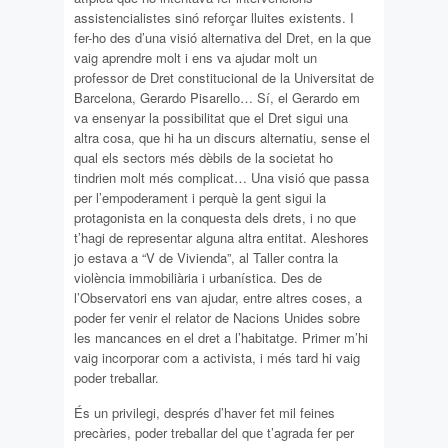
assistencialistes sinó reforçar lluites existents. I
fer-ho des d’una visió alternativa del Dret, en la que
vaig aprendre molt i ens va ajudar molt un
professor de Dret constitucional de la Universitat de
Barcelona, Gerardo Pisarello… Sí, el Gerardo em
va ensenyar la possibilitat que el Dret sigui una
altra cosa, que hi ha un discurs alternatiu, sense el
qual els sectors més dèbils de la societat ho
tindrien molt més complicat… Una visió que passa
per l’empoderament i perquè la gent sigui la
protagonista en la conquesta dels drets, i no que
t’hagi de representar alguna altra entitat. Aleshores
jo estava a “V de Vivienda”, al Taller contra la
violència immobiliària i urbanística. Des de
l’Observatori ens van ajudar, entre altres coses, a
poder fer venir el relator de Nacions Unides sobre
les mancances en el dret a l’habitatge. Primer m’hi
vaig incorporar com a activista, i més tard hi vaig
poder treballar.
És un privilegi, després d’haver fet mil feines
precàries, poder treballar del que t’agrada fer per