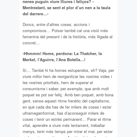
nenes puguin viure lliures i feliços? -
Mentrestant, se sent el plor d’un nen a la taula
del darrere…-
Doncs, entre d’altres coses, accions i
compromisos… Potser també cal una visió més
femenina del present i de la història, més lligada al
concret…
-Hhmmm! Home, perdona: La Thatcher, la
Merkel, l’Aguirre, l’Ana Botella…!
Sí… També hi ha homes estupendos, eh? Vaja, per
viure millor hem de reorganitzar les nostres vides i
les nostres prioritats, hem de superar el
consumisme i saber, per exemple, que amb molt
poquet es pot ser feliç. Amb ben poquet, amb bona
gent, sense aquest ritme frenètic del capitalisme,
en què cada dia has de fer milers de coses i estar
ultramegainformat, has d’aconseguir milers de
coses i tenir un estrès permanent… Parar el ritme
vital, aprendre a viure més lentament, treballar
menys, tenir més temps per mirar el mar, per estar