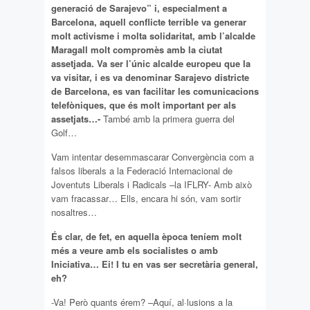
generació de Sarajevo” i, especialment a
Barcelona, aquell conflicte terrible va generar
molt activisme i molta solidaritat, amb l’alcalde
Maragall molt compromès amb la ciutat
assetjada. Va ser l’únic alcalde europeu que la
va visitar, i es va denominar Sarajevo districte
de Barcelona, es van facilitar les comunicacions
telefòniques, que és molt important per als
assetjats…-
També amb la primera guerra del
Golf…
Vam intentar desemmascarar Convergència com a
falsos liberals a la Federació Internacional de
Joventuts Liberals i Radicals –la IFLRY- Amb això
vam fracassar… Ells, encara hi són, vam sortir
nosaltres…
És clar, de fet, en aquella època teníem molt
més a veure amb els socialistes o amb
Iniciativa… Ei! I tu en vas ser secretària general,
eh?
-Va! Però quants érem? –Aquí, al·lusions a la