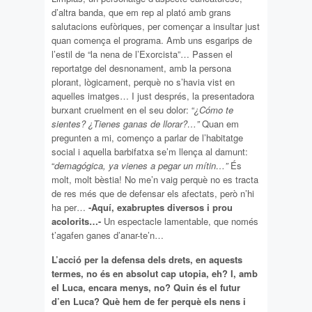
d’altra banda, que em rep al plató amb grans
salutacions eufòriques, per començar a insultar just
quan comença el programa. Amb uns esgarips de
l’estil de “la nena de l’Exorcista”… Passen el
reportatge del desnonament, amb la persona
plorant, lògicament, perquè no s’havia vist en
aquelles imatges… I just després, la presentadora
burxant cruelment en el seu dolor: “
¿Cómo te
sientes? ¿Tienes ganas de llorar?…”
Quan em
pregunten a mi, començo a parlar de l’habitatge
social i aquella barbifatxa se’m llença al damunt:
“
demagógica, ya vienes a pegar un mítin…”
És
molt, molt bèstia! No me’n vaig perquè no es tracta
de res més que de defensar els afectats, però n’hi
ha per…
-Aquí, exabruptes diversos i prou
acolorits…-
Un espectacle lamentable, que només
t’agafen ganes d’anar-te’n…
L’acció per la defensa dels drets, en aquests
termes, no és en absolut cap utopia, eh? I, amb
el Luca, encara menys, no? Quin és el futur
d’en Luca? Què hem de fer perquè els nens i