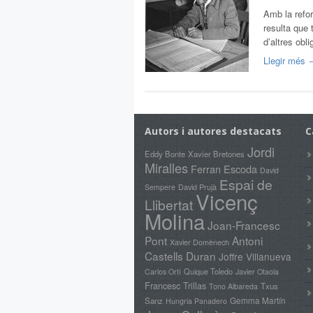
Amb la refo
resulta que 
d’altres obl
Llegir més 
Autors i autores destacats
C
Jordi
Eddy Bonte
Xavier Bretones
Miralles
Ferran Escoda
David
Espai de
David Prujà
Sempere
Vicenç
Llibertat
Molina
Joan-Francesc
Pont
Antoni
Xavier Domènech
Castells Duran
Joffre Villanueva
Quique Toledo
Carlos Ortí
Javier Otaola
Francesc Trillas
Txus
Tono Albareda
Gemma Martín
Sanz
Hungria Panadero