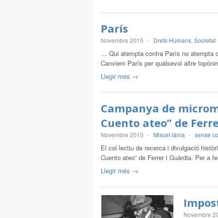
París
Novembre 2015
-
Drets Humans
,
Societat
… Qui atempta contra París no atempta co
Canviem París per qualsevol altre topòni
Llegir més →
Campanya de micromec
Cuento ateo” de Ferre
Novembre 2015
-
Miscel·lània
-
sense co
El col·lectiu de recerca i divulgació histò
Cuento ateo” de Ferrer i Guàrdia. Per a 
Llegir més →
Impost
Novembre 2