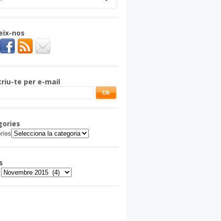
eix-nos
riu-te per e-mail
gories
ries
s