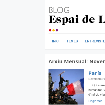
INICI
TEMES
ENTREVIST
Arxiu Mensual:
Novem
París
Novembre 2
… Qui atemp
humanitat, 
d’indret, vi
Llegir més 