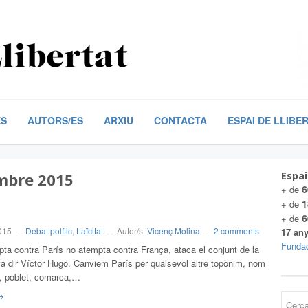
ES
AUTORS/ES
ARXIU
CONTACTA
ESPAI DE LLIBE
bre 2015
Espai
6
+ de
1
+ de
6
+ de
015
-
Debat polític
,
Laïcitat
-
Autor/s:
Vicenç Molina
-
2 comments
17 any
Fundac
ta contra París no atempta contra França, ataca el conjunt de la
va dir Víctor Hugo. Canviem París per qualsevol altre topònim, nom
la, poblet, comarca,…
→