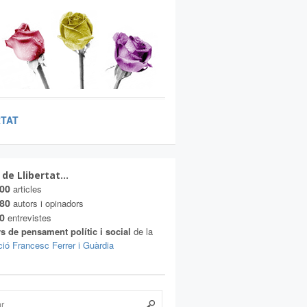
RTAT
 de Llibertat…
00
articles
80
autors i opinadors
0
entrevistes
s de pensament polític i social
de la
ió Francesc Ferrer i Guàrdia