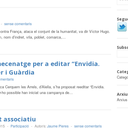
Segu
-
sense comentaris
ntra França, ataca el conjunt de la humanitat, va dir Víctor Hugo.
m, nom d’indret, vila, poblet, comarca,…
Subsc
enatge per a editar “Envidia.
r i Guàrdia
Cate
Catego
mentaris
rica Cerquem les Arrels, d’Alella, s’ha proposat reeditar “Envidia.
fer-ho possible han iniciat una campanya de…
Arxiu
Arxius
 associatiu
015
-
Participació
-
Autor/s:
Jaume Pieres
-
sense comentaris