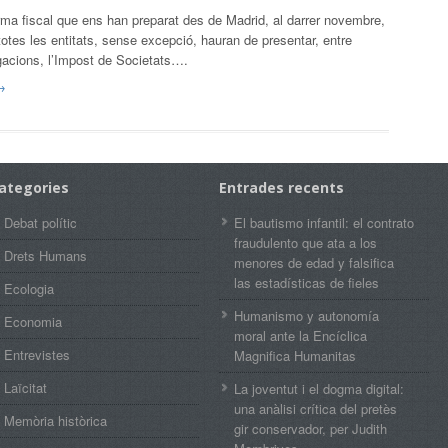
rma fiscal que ens han preparat des de Madrid, al darrer novembre,
totes les entitats, sense excepció, hauran de presentar, entre
igacions, l’Impost de Societats….
→
ategories
Entrades recents
Debat polític
El bautismo infantil: el contrato
fraudulento que ata a los
Drets Humans
menores de edad y falsifica
las estadísticas de fieles
Ecologia
Humanismo y autonomía
Economia
moral ante la Encíclica
Entrevistes
Magnifica Humanitas
Laïcitat
La joventut i el dogma digital:
una anàlisi crítica del pretès
Memòria històrica
gir conservador, per Judith