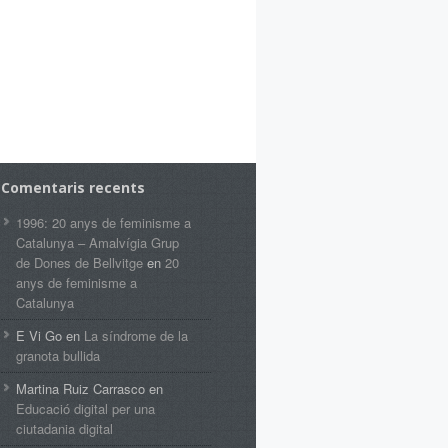
Comentaris recents
1996: 20 anys de feminisme a
Catalunya – Amalvígia Grup
de Dones de Bellvitge
en
20
anys de feminisme a
Catalunya
E Vi Go
en
La síndrome de la
granota bullida
Martina Ruiz Carrasco
en
Educació digital per una
ciutadania digital