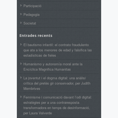
Participació
Pedagogia
Societat
Entrades recents
El bautismo infantil: el contrato fraudulento
que ata a los menores de edad y falsifica las
estadísticas de fieles
Humanismo y autonomía moral ante la
Encíclica Magnifica Humanitas
La joventut i el dogma digital: una anàlisi
crítica del pretès gir conservador, per Judith
Membrives
Feminisme i comunicació davant l’odi digital:
estratègies per a una contraresposta
transformadora en temps de desinformació,
per Laura Valverde