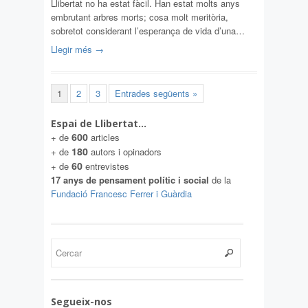
Llibertat no ha estat fàcil. Han estat molts anys
embrutant arbres morts; cosa molt meritòria,
sobretot considerant l’esperança de vida d’una…
Llegir més →
1
2
3
Entrades següents »
Espai de Llibertat…
600
+ de
articles
180
+ de
autors i opinadors
60
+ de
entrevistes
17 anys de pensament polític i social
de la
Fundació Francesc Ferrer i Guàrdia
Segueix-nos