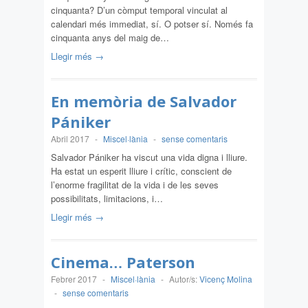
cinquanta? D’un còmput temporal vinculat al
calendari més immediat, sí. O potser sí. Només fa
cinquanta anys del maig de…
Llegir més →
En memòria de Salvador
Pániker
Abril 2017
-
Miscel·lània
-
sense comentaris
Salvador Pániker ha viscut una vida digna i lliure.
Ha estat un esperit lliure i crític, conscient de
l’enorme fragilitat de la vida i de les seves
possibilitats, limitacions, i…
Llegir més →
Cinema… Paterson
Febrer 2017
-
Miscel·lània
-
Autor/s:
Vicenç Molina
-
sense comentaris