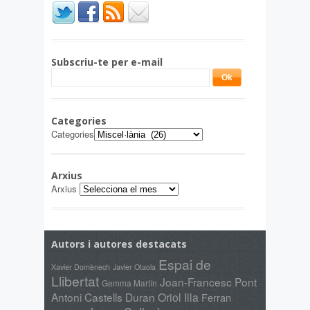
Subscriu-te per e-mail
Categories
Categories
Arxius
Arxius
Autors i autores destacats
Espai de
Xavier Domènech
Javier Otaola
Llibertat
Joan-Francesc Pont
Gemma Martín
Antoni Castells Duran
Oriol Illa
Ferran