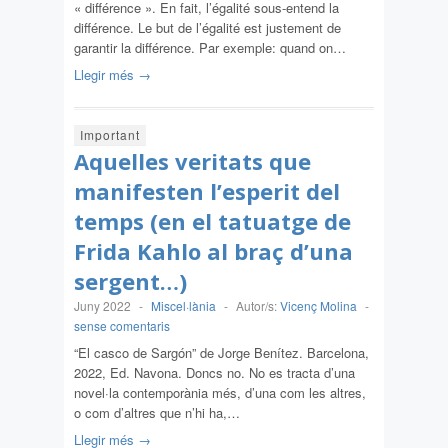
« différence ». En fait, l’égalité sous-entend la
différence. Le but de l’égalité est justement de
garantir la différence. Par exemple: quand on…
Llegir més →
Important
Aquelles veritats que
manifesten l’esperit del
temps (en el tatuatge de
Frida Kahlo al braç d’una
sergent…)
Juny 2022
-
Miscel·lània
-
Autor/s:
Vicenç Molina
-
sense comentaris
“El casco de Sargón” de Jorge Benítez. Barcelona,
2022, Ed. Navona. Doncs no. No es tracta d’una
novel·la contemporània més, d’una com les altres,
o com d’altres que n’hi ha,…
Llegir més →