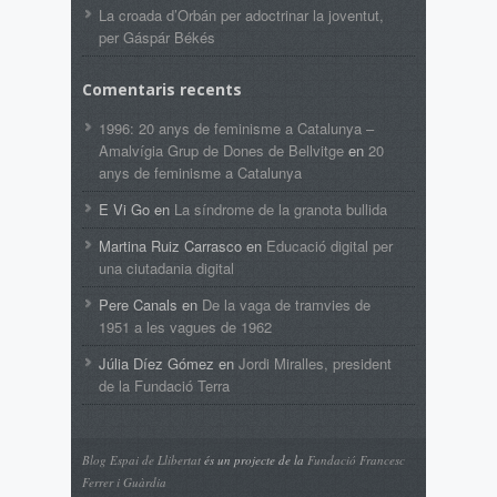
La croada d’Orbán per adoctrinar la joventut,
per Gáspár Békés
Comentaris recents
1996: 20 anys de feminisme a Catalunya –
Amalvígia Grup de Dones de Bellvitge
en
20
anys de feminisme a Catalunya
E Vi Go
en
La síndrome de la granota bullida
Martina Ruiz Carrasco
en
Educació digital per
una ciutadania digital
Pere Canals
en
De la vaga de tramvies de
1951 a les vagues de 1962
Júlia Díez Gómez
en
Jordi Miralles, president
de la Fundació Terra
Blog Espai de Llibertat
és un projecte de la
Fundació Francesc
Ferrer i Guàrdia