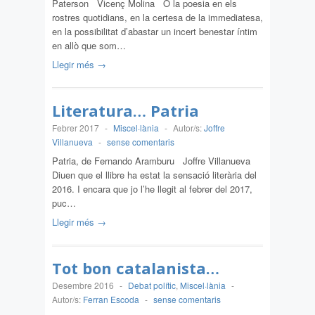
Paterson Vicenç Molina O la poesia en els
rostres quotidians, en la certesa de la immediatesa,
en la possibilitat d’abastar un incert benestar íntim
en allò que som…
Llegir més →
Literatura… Patria
Febrer 2017
-
Miscel·lània
-
Autor/s:
Joffre
Villanueva
-
sense comentaris
Patria, de Fernando Aramburu Joffre Villanueva
Diuen que el llibre ha estat la sensació literària del
2016. I encara que jo l’he llegit al febrer del 2017,
puc…
Llegir més →
Tot bon catalanista…
Desembre 2016
-
Debat polític
,
Miscel·lània
-
Autor/s:
Ferran Escoda
-
sense comentaris