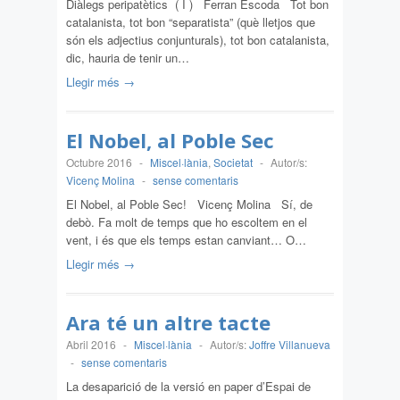
Diàlegs peripatètics ( I ) Ferran Escoda Tot bon
catalanista, tot bon “separatista” (què lletjos que
són els adjectius conjunturals), tot bon catalanista,
dic, hauria de tenir un…
Llegir més →
El Nobel, al Poble Sec
Octubre 2016
-
Miscel·lània
,
Societat
-
Autor/s:
Vicenç Molina
-
sense comentaris
El Nobel, al Poble Sec! Vicenç Molina Sí, de
debò. Fa molt de temps que ho escoltem en el
vent, i és que els temps estan canviant… O…
Llegir més →
Ara té un altre tacte
Abril 2016
-
Miscel·lània
-
Autor/s:
Joffre Villanueva
-
sense comentaris
La desaparició de la versió en paper d’Espai de