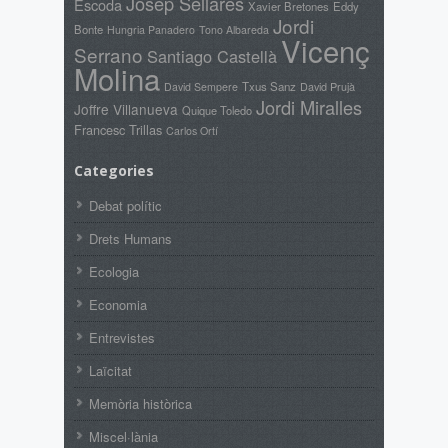
Josep Sellarès
Escoda
Xavier Bretones
Eddy
Jordi
Bonte
Hungria Panadero
Tono Albareda
Vicenç
Serrano
Santiago Castellà
Molina
Txus Sanz
David Prujà
David Sempere
Jordi Miralles
Joffre Villanueva
Quique Toledo
Francesc Trillas
Carlos Ortí
Categories
Debat polític
Drets Humans
Ecologia
Economia
Entrevistes
Laïcitat
Memòria històrica
Miscel·lània