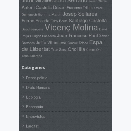
Jordi Miralles
Javier Otaola
Antoni Castells Duran
Francesc Trillas
Xavier
Josep Sellarès
Gemma Martín
Domènech
Santiago Castellà
Ferran Escoda
Eddy Bonte
Vicenç Molina
David
David Sempere
Joan-Francesc Pont
Prujà
Xavier
Hungria Panadero
Espai
Joffre Villanueva
Bretones
Quique Toledo
de Llibertat
Oriol Illa
Txus Sanz
Carlos Ortí
Tono Albareda
Categories
Debat polític
Drets Humans
Ecologia
Economia
Entrevistes
Laïcitat