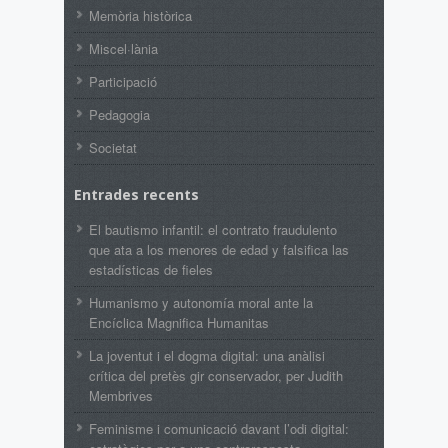
Memòria històrica
Miscel·lània
Participació
Pedagogia
Societat
Entrades recents
El bautismo infantil: el contrato fraudulento
que ata a los menores de edad y falsifica las
estadísticas de fieles
Humanismo y autonomía moral ante la
Encíclica Magnifica Humanitas
La joventut i el dogma digital: una anàlisi
crítica del pretès gir conservador, per Judith
Membrives
Feminisme i comunicació davant l’odi digital: