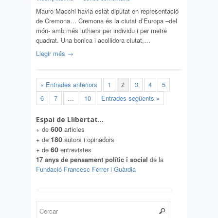
Mauro Macchi havia estat diputat en representació
de Cremona… Cremona és la ciutat d’Europa –del
món- amb més luthiers per individu i per metre
quadrat. Una bonica i acollidora ciutat,…
Llegir més →
« Entrades anteriors
1
2
3
4
5
6
7
…
10
Entrades següents »
Espai de Llibertat…
600
+ de
articles
180
+ de
autors i opinadors
60
+ de
entrevistes
17 anys de pensament polític i social
de la
Fundació Francesc Ferrer i Guàrdia