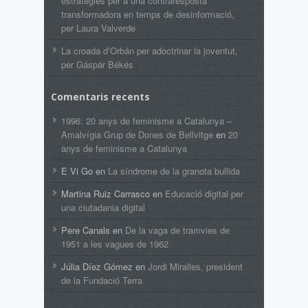
estratègies per a una contraresposta
transformadora en temps de desinformació,
per Laura Valverde
La croada d’Orbán per adoctrinar la joventut,
per Gáspár Békés
Comentaris recents
1996: 20 anys de feminisme a Catalunya –
Amalvígia Grup de Dones de Bellvitge
en
20
anys de feminisme a Catalunya
E Vi Go
en
La síndrome de la granota bullida
Martina Ruiz Carrasco
en
Educació digital per
una ciutadania digital
Pere Canals
en
De la vaga de tramvies de
1951 a les vagues de 1962
Júlia Díez Gómez
en
Jordi Miralles, president
de la Fundació Terra