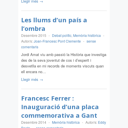
Llegir més →
Les llums d’un país a
l’ombra
Desembre 2015
-
Debat polític
,
Memòria històrica
-
Autor/s:
Joan-Francesc Pont Clemente
-
sense
comentaris
Jordi Amat viu amb passió la Història que investiga
des de la seva joventut de cos i d’esperit i
desvetlla en mi records de moments viscuts quan
ell encara no…
Llegir més →
Francesc Ferrer :
Inauguració d’una placa
commemorativa a Gant
Desembre 2014
-
Memòria històrica
-
Autor/s:
Eddy
Bonte
-
sense comentaris