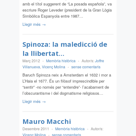
amb el títol suggerent de “La posada española”, va
escriure Roger Leveder (president de la Gran Lògia
Simbòlica Espanyola entre 1987…
Llegir més →
Spinoza: la maledicció de
la llibertat…
Març 2012
-
Memòria històrica
-
Autor/s:
Joffre
Villanueva
,
Vicenç Molina
-
sense comentaris
Baruch Spinoza neix a Amsterdam el 1632 i mor a
L’Haia el 1677. És un filòsof imprescindible per
“sentir” -no només per “entendre”- l’acabament de
l’obscurantisme i del dogmatisme religiosos…
Llegir més →
Mauro Macchi
Desembre 2011
-
Memòria històrica
-
Autor/s:
Vicenç Molina
-
sense comentaris