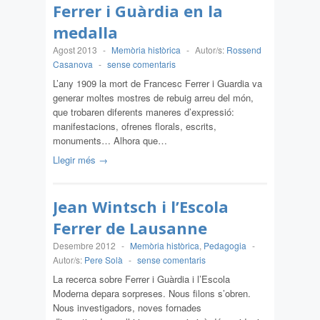
Ferrer i Guàrdia en la
medalla
Agost 2013
-
Memòria històrica
-
Autor/s:
Rossend
Casanova
-
sense comentaris
L’any 1909 la mort de Francesc Ferrer i Guardia va
generar moltes mostres de rebuig arreu del món,
que trobaren diferents maneres d’expressió:
manifestacions, ofrenes florals, escrits,
monuments… Alhora que…
Llegir més →
Jean Wintsch i l’Escola
Ferrer de Lausanne
Desembre 2012
-
Memòria històrica
,
Pedagogia
-
Autor/s:
Pere Solà
-
sense comentaris
La recerca sobre Ferrer i Guàrdia i l’Escola
Moderna depara sorpreses. Nous filons s’obren.
Nous investigadors, noves fornades