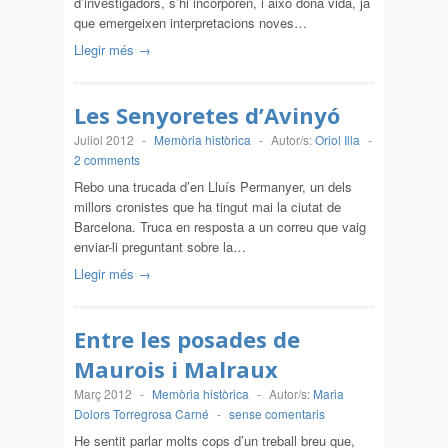
d’investigadors, s’hi incorporen, i això dóna vida, ja
que emergeixen interpretacions noves…
Llegir més →
Les Senyoretes d’Avinyó
Juliol 2012
-
Memòria històrica
-
Autor/s:
Oriol Illa
-
2 comments
Rebo una trucada d’en Lluís Permanyer, un dels
millors cronistes que ha tingut mai la ciutat de
Barcelona. Truca en resposta a un correu que vaig
enviar-li preguntant sobre la…
Llegir més →
Entre les posades de
Maurois i Malraux
Març 2012
-
Memòria històrica
-
Autor/s:
Maria
Dolors Torregrosa Carné
-
sense comentaris
He sentit parlar molts cops d’un treball breu que,