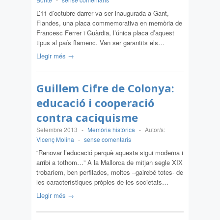
L’11 d’octubre darrer va ser inaugurada a Gant,
Flandes, una placa commemorativa en memòria de
Francesc Ferrer i Guàrdia, l’única placa d’aquest
tipus al país flamenc. Van ser garantits els…
Llegir més →
Guillem Cifre de Colonya:
educació i cooperació
contra caciquisme
Setembre 2013
-
Memòria històrica
-
Autor/s:
Vicenç Molina
-
sense comentaris
“Renovar l’educació perquè aquesta sigui moderna i
arribi a tothom…” A la Mallorca de mitjan segle XIX
trobaríem, ben perfilades, moltes –gairebé totes- de
les característiques pròpies de les societats…
Llegir més →