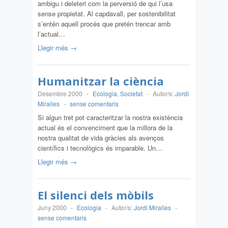
ambigu i deleteri com la perversió de qui l’usa
sense propietat. Al capdavall, per sostenibilitat
s’entén aquell procés que pretén trencar amb
l’actual…
Llegir més →
Humanitzar la ciència
Desembre 2000
-
Ecologia
,
Societat
-
Autor/s:
Jordi
Miralles
-
sense comentaris
Si algun tret pot caracteritzar la nostra existència
actual és el convenciment que la millora de la
nostra qualitat de vida gràcies als avenços
científics i tecnològics és imparable. Un…
Llegir més →
El silenci dels mòbils
Juny 2000
-
Ecologia
-
Autor/s:
Jordi Miralles
-
sense comentaris