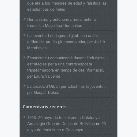
que ata a los menores de edad y falsifica las
estadísticas de fieles
Humanismo y autonomía moral ante la
Encíclica Magnifica Humanitas
La joventut i el dogma digital: una anàlisi
crítica del pretès gir conservador, per Judith
Membrives
Feminisme i comunicació davant l’odi digital:
estratègies per a una contraresposta
transformadora en temps de desinformació,
per Laura Valverde
La croada d’Orbán per adoctrinar la joventut,
per Gáspár Békés
Comentaris recents
1996: 20 anys de feminisme a Catalunya –
Amalvígia Grup de Dones de Bellvitge
en
20
anys de feminisme a Catalunya