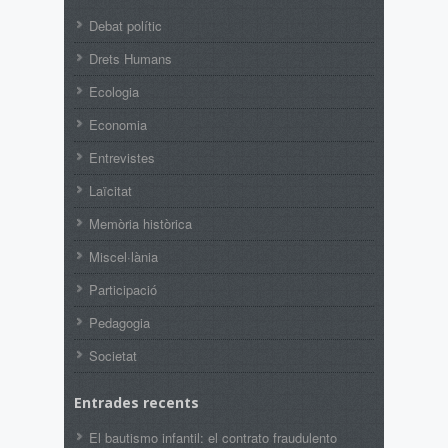
Debat polític
Drets Humans
Ecologia
Economia
Entrevistes
Laïcitat
Memòria històrica
Miscel·lània
Participació
Pedagogia
Societat
Entrades recents
El bautismo infantil: el contrato fraudulento