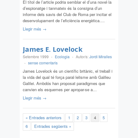
El títol de l’article podria semblar el d’una novel·la
d’espionatge i tanmateix és la consigna d’un
informe dels savis del Club de Roma per incitar el
desenvolupament de l’eficiència energètica….
Llegir més →
James E. Lovelock
Setembre 1999
-
Ecologia
-
Autor/s:
Jordi Miralles
-
sense comentaris
James Lovelock és un científic britànic, el treball i
la vida del qual té força paral·lelisme amb Galileu
Galilei. Ambdós han proposat paradigmes que
canvien els esquemes per apropar-se a…
Llegir més →
« Entrades anteriors
1
2
3
4
5
6
Entrades següents »