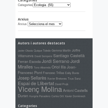
Categories
Categories
Arxius
Arxius
Autors i autores destacats
Joffre
Gemma Martín
Quique Toledo
Javier Otaola
Santiago Castellà
Villanueva
David Sempere
Jordi Serrano
Jordi
Ferran Escoda
Miralles
Oriol Illa
Joan-
Tono Albareda
Francesc Pont
Francesc Trillas
Eddy Bonte
Josep Sellarès
Xavier Bretones
Txus Sanz
Espai de Llibertat
David Prujà
Vicenç Molina
Antoni Castells
Duran
Xavier Domènech
Hungria Panadero
Carlos Ortí
Categories