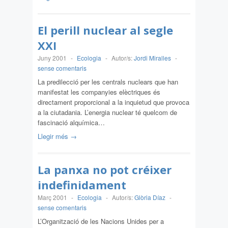
El perill nuclear al segle
XXI
Juny 2001
-
Ecologia
-
Autor/s:
Jordi Miralles
-
sense comentaris
La predilecció per les centrals nuclears que han
manifestat les companyies elèctriques és
directament proporcional a la inquietud que provoca
a la ciutadania. L’energia nuclear té quelcom de
fascinació alquímica…
Llegir més →
La panxa no pot créixer
indefinidament
Març 2001
-
Ecologia
-
Autor/s:
Glòria Díaz
-
sense comentaris
L’Organització de les Nacions Unides per a