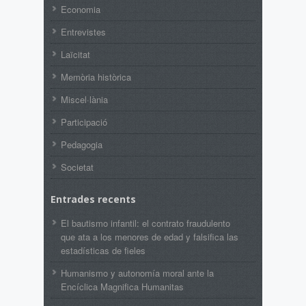
Economia
Entrevistes
Laïcitat
Memòria històrica
Miscel·lània
Participació
Pedagogia
Societat
Entrades recents
El bautismo infantil: el contrato fraudulento
que ata a los menores de edad y falsifica las
estadísticas de fieles
Humanismo y autonomía moral ante la
Encíclica Magnifica Humanitas