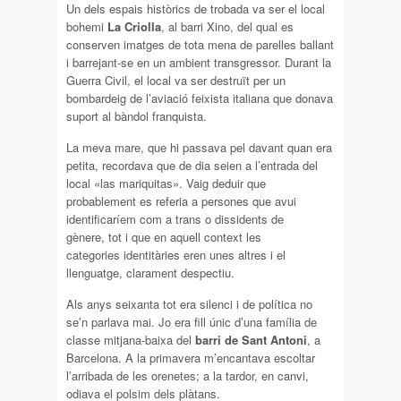
Un dels espais històrics de trobada va ser el local
bohemi
La Criolla
, al barri Xino, del qual es
conserven imatges de tota mena de parelles ballant
i barrejant-se en un ambient transgressor. Durant la
Guerra Civil, el local va ser destruït per un
bombardeig de l’aviació feixista italiana que donava
suport al bàndol franquista.
La meva mare, que hi passava pel davant quan era
petita, recordava que de dia seien a l’entrada del
local «las mariquitas». Vaig deduir que
probablement es referia a persones que avui
identificaríem com a trans o dissidents de
gènere, tot i que en aquell context les
categories identitàries eren unes altres i el
llenguatge, clarament despectiu.
Als anys seixanta tot era silenci i de política no
se’n parlava mai. Jo era fill únic d’una família de
classe mitjana-baixa del
barri de Sant Antoni
, a
Barcelona. A la primavera m’encantava escoltar
l’arribada de les orenetes; a la tardor, en canvi,
odiava el polsim dels plàtans.