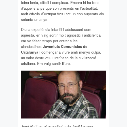
feina lenta, difícil i complexa. Encara hi ha trets
d’aquells anys que són presents en l’actualitat,
molt difícils d’extirpar fins i tot un cop superats els
setanta-un anys.
D’una experiència infantil i adolescent com
aquesta, en vaig sortir molt agnòstic i anticlerical;
em va faltar temps per entrar a les
clandestines
Joventuts Comunistes de
Catalunya
i començar a viure amb menys culpa,
un valor destructiu i intrínsec de la civilització
cristiana. Em vaig sentir lliure.
Jordi Petit és el pseudònim de Jordi Lozano