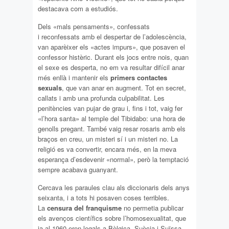
destacava com a estudiós.
Dels «mals pensaments», confessats
i reconfessats amb el despertar de l’adolescència,
van aparèixer els «actes impurs», que posaven el
confessor histèric. Durant els jocs entre nois, quan
el sexe es desperta, no em va resultar difícil anar
més enllà i mantenir els
primers contactes
sexuals
, que van anar en augment. Tot en secret,
callats i amb una profunda culpabilitat. Les
penitències van pujar de grau i, fins i tot, vaig fer
«l’hora santa» al temple del Tibidabo: una hora de
genolls pregant. També vaig resar rosaris amb els
braços en creu, un misteri sí i un misteri no. La
religió es va convertir, encara més, en la meva
esperança d’esdevenir «normal», però la temptació
sempre acabava guanyant.
Cercava les paraules clau als diccionaris dels anys
seixanta, i a tots hi posaven coses terribles.
La
censura del franquisme
no permetia publicar
els avenços científics sobre l’homosexualitat, que
ja al 1960 eren legals a Bèlgica, Suècia i Suïssa