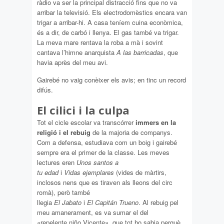
ràdio va ser la principal distracció fins que no va
arribar la televisió. Els electrodomèstics encara van
trigar a arribar-hi. A casa teníem cuina econòmica,
és a dir, de carbó i llenya. El gas també va trigar.
La meva mare rentava la roba a mà i sovint
cantava l’himne anarquista
A las barricadas
, que
havia après del meu avi.
Gairebé no vaig conèixer els avis; en tinc un record
difús.
El cilici i la culpa
Tot el cicle escolar va transcórrer
immers en la
religió i el rebuig
de la majoria de companys.
Com a defensa, estudiava com un boig i gairebé
sempre era el primer de la classe. Les meves
lectures eren
Unos santos a
tu edad
i
Vidas ejemplares
(vides de màrtirs,
inclosos nens que es tiraven als lleons del circ
romà), però també
llegia
El Jabato
i
El Capitán Trueno
. Al rebuig pel
meu amanerament, es va sumar el del
«repelente niño Vicente», que tot ho sabia perquè