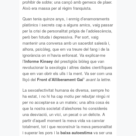
prohibir de sobte; una cançó amb gemecs de plaer.
Això era massa per al règim franquista.
Quan tenia quinze anys, i enmig d’enamoraments
platònics i secrets cap a alguns amics, vaig passar
per la crisi de personalitat pròpia de l’adolescència,
però ben fotuda i depressiva. Per sort, vaig
mantenir una conversa amb un sacerdot salesià i,
alhora, psicòleg, que em va treure del fang i de la
ignorància on m’havia enfonsat. Va explicar-me
l’
Informe Kinsey
del prestigiós biòleg que van
revolucionar la sexologia i altres dades científiques
que em van obrir els ulls i la ment. Va ser com una
lliçó del
Front d’Alliberament Gai
avant la lettre
.
1
La sexoafectivitat humana és diversa, sempre ho
ha estat, i no hi ha cap motiu per rebutjar ningú ni
per no acceptar-se a un mateix; una altra cosa és
que la nostra societat d’aleshores ho considerés
una desviació, un vici, un pecat o un delicte. A
partir d’aquell moment la meva vida va canviar
totalment, tot i que reconstruir la meva personalitat
i superar les pors i la
baixa autoestima
va ser una