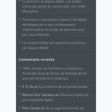
La joventut i el dogma digital: una anàlisi
crítica del pretès gir conservador, per Judith
Membrives
Feminisme i comunicació davant l’odi digital:
estratègies per a una contraresposta
transformadora en temps de desinformació,
per Laura Valverde
La croada d’Orbán per adoctrinar la joventut,
per Gáspár Békés
Comentaris recents
1996: 20 anys de feminisme a Catalunya –
Amalvígia Grup de Dones de Bellvitge
en
20
anys de feminisme a Catalunya
E Vi Go
en
La síndrome de la granota bullida
Martina Ruiz Carrasco
en
Educació digital per
una ciutadania digital
Pere Canals
en
De la vaga de tramvies de