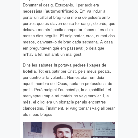
Dominar el desig. Extirpar-lo. I per això era
necessària
l’automortificació
. Em va induir a
portar un cilici al braç -una mena de polsera amb
punxes que es claven sense fer sang-, dolorós, que
deixava morats i podia comportar riscos si es duia
massa dies seguits. El vaig portar, crec, durant dos
mesos, canviant-lo de braç cada setmana. A casa
em preguntaven què em passava; jo deia que
m’havia fet mal amb un mal gest.
Dins les sabates hi portava
pedres i xapes de
botella
. Tot era patir per Crist, pels meus pecats,
per controlar la voluntat. Només així, em deia
aquell membre de l’Opus, seria un professional de
profit. Però malgrat l’autocàstig, la culpabilitat i el
menyspreu cap a mi mateix no vaig canviar. I, a
més, el cilici era un obstacle per als encontres
clandestins. Finalment, el vaig tornar i vaig alliberar
els meus braços.