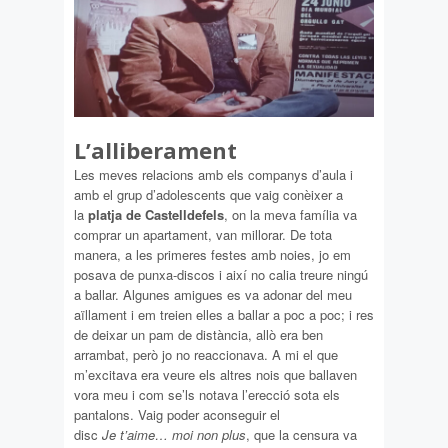
L’alliberament
Les meves relacions amb els companys d’aula i
amb el grup d’adolescents que vaig conèixer a
la
platja de Castelldefels
, on la meva família va
comprar un apartament, van millorar. De tota
manera, a les primeres festes amb noies, jo em
posava de punxa-discos i així no calia treure ningú
a ballar. Algunes amigues es va adonar del meu
aïllament i em treien elles a ballar a poc a poc; i res
de deixar un pam de distància, allò era ben
arrambat, però jo no reaccionava. A mi el que
m’excitava era veure els altres nois que ballaven
vora meu i com se’ls notava l’erecció sota els
pantalons. Vaig poder aconseguir el
disc
Je t’aime… moi non plus
, que la censura va