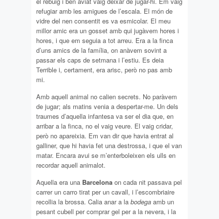
el rebuig i ben aviat vaig deixar de jugar-hi. Em vaig
refugiar amb les amigues de l’escala. El món de
vidre del nen consentit es va esmicolar. El meu
millor amic era un gosset amb qui jugàvem hores i
hores, i que em seguia a tot arreu. Era a la finca
d’uns amics de la família, on anàvem sovint a
passar els caps de setmana i l’estiu. Es deia
Terrible i, certament, era arisc, però no pas amb
mi.
Amb aquell animal no calien secrets. No paràvem
de jugar; als matins venia a despertar-me. Un dels
traumes d’aquella infantesa va ser el dia que, en
arribar a la finca, no el vaig veure. El vaig cridar,
però no apareixia. Em van dir que havia entrat al
galliner, que hi havia fet una destrossa, i que el van
matar. Encara avui se m’enterboleixen els ulls en
recordar aquell animalot.
Aquella era una
Barcelona
on cada nit passava pel
carrer un carro tirat per un cavall, i l’escombriaire
recollia la brossa. Calia anar a la
bodega
amb un
pesant cubell per comprar gel per a la nevera, i la