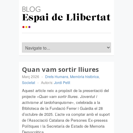
Quan vam sortir lliures
Març 2026
-
Drets Humans
,
Memòria històrica
,
Societat
-
Autor/s:
Jordi Petit
Aquest article neix a propòsit de la presentació del
projecte
«Quan vam sortir lliures. Joventut i
activisme al tardofranquisme»
, celebrada a la
Biblioteca de la Fundació Ferrer i Guàrdia el 28
d’octubre de 2025. L’acte va comptar amb el suport
de l’Associació Catalana de Persones Ex-presess
Polítiques i la Secretaría de Estado de Memoria
Democrática.