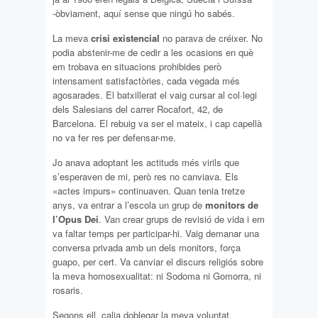
-òbviament, aquí sense que ningú ho sabés.
La meva
crisi existencial
no parava de créixer. No
podia abstenir-me de cedir a les ocasions en què
em trobava en situacions prohibides però
intensament satisfactòries, cada vegada més
agosarades. El batxillerat el vaig cursar al col·legi
dels Salesians del carrer Rocafort, 42, de
Barcelona. El rebuig va ser el mateix, i cap capellà
no va fer res per defensar-me.
Jo anava adoptant les actituds més virils que
s’esperaven de mi, però res no canviava. Els
«actes impurs» continuaven. Quan tenia tretze
anys, va entrar a l’escola un grup de
monitors de
l’Opus Dei
. Van crear grups de revisió de vida
i em
va faltar temps per participar-hi. Vaig demanar una
conversa privada amb un dels monitors, força
guapo, per cert. Va canviar el discurs religiós sobre
la meva homosexualitat: ni Sodoma ni Gomorra, ni
rosaris.
Segons ell, calia doblegar la meva voluntat.