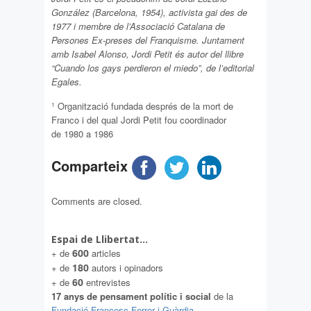
González (Barcelona, 1954), activista gai des de
1977 i membre de l’Associació Catalana de
Persones Ex-preses del Franquisme.
Juntament
amb Isabel Alonso, Jordi Petit és autor del llibre
“Cuando los gays perdieron el miedo”, de l’editorial
Egales.
Organització fundada després de la mort de
1
Franco i del qual Jordi Petit fou coordinador
de 1980 a 1986
Comparteix
Comments are closed.
Espai de Llibertat…
600
+ de
articles
180
+ de
autors i opinadors
60
+ de
entrevistes
17 anys de pensament polític i social
de la
Fundació Francesc Ferrer i Guàrdia