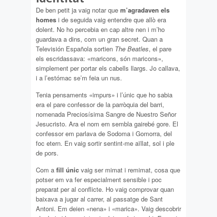
De ben petit ja vaig notar que
m’agradaven els
homes
i de seguida vaig entendre que allò era
dolent. No ho percebia en cap altre nen i m’ho
guardava a dins, com un gran secret. Quan a
Televisión Española sortien
The Beatles
, el pare
els escridassava: «maricons, són maricons»,
simplement per portar els cabells llargs. Jo callava,
i a l’estómac se’m feia un nus.
Tenia pensaments «impurs» i l’únic que ho sabia
era el pare confessor de la parròquia del barri,
nomenada Preciosísima Sangre de Nuestro Señor
Jesucristo. Ara el nom em sembla gairebé gore. El
confessor em parlava de Sodoma i Gomorra, del
foc etern. En vaig sortir sentint-me aïllat, sol i ple
de pors.
Com a
fill únic
vaig ser mimat i remimat, cosa que
potser em va fer especialment sensible i poc
preparat per al conflicte. Ho vaig comprovar quan
baixava a jugar al carrer, al passatge de Sant
Antoni. Em deien «nena» i «marica». Vaig descobrir