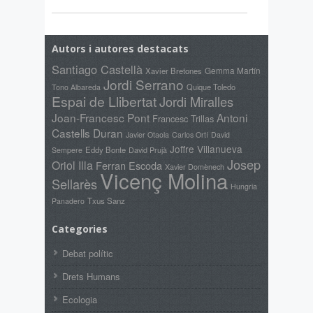
Autors i autores destacats
Santiago Castellà
Gemma Martín
Xavier Bretones
Jordi Serrano
Quique Toledo
Tono Albareda
Espai de Llibertat
Jordi Miralles
Joan-Francesc Pont
Antoni
Francesc Trillas
Castells Duran
Javier Otaola
Carlos Ortí
David
Joffre Villanueva
Eddy Bonte
David Prujà
Sempere
Josep
Oriol Illa
Ferran Escoda
Xavier Domènech
Vicenç Molina
Sellarès
Hungria
Txus Sanz
Panadero
Categories
Debat polític
Drets Humans
Ecologia