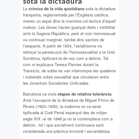
sota la dictadura
La
crònica de la vida quotidiana
sota la dictadura
franquista, reglamentada per l’Església catòlica,
mereix un espai dins la memòria col·lectiva d’aquell
malson. Les dones havien guanyat drets i visibilitat
amb la Segona República, però el món homosexual
va continuar marginat, també dins sectors de
l’esquerra. A partir de 1934, l’estalinisme va
reforçar la persecució de l’homosexualitat a la Unió
Soviètica, tipificant-la de nou com a delicte. Tal
com m’explicava Teresa Pàmies durant la
Transició, de sobte es van interrompre els quaderns
i materials sobre sexualitat que circulaven entre
les Joventuts Socialistes Unificades.
Barcelona va viure
etapes de relativa tolerància
.
Amb l’excepció de la dictadura de Miguel Primo de
Rivera (1923–1930), la sodomia no va estar
tipificada al Codi Penal espanyol des de mitjan
segle XIX -el de 1848 ja no la contemplava com a
delicte-, tot i que socialment continuava sent
considerada una pràctica immoral i escandalosa.