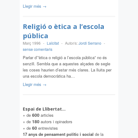
Llegir més →
Religió o ètica a l’escola
pública
Març 1996
-
Laïcitat
-
Autor/s:
Jordi Serrano
-
sense comentaris
Parlar d’”ètica o religió a l’escola pública” no és
senzill. Sembla que a aquestes alçades de segle
les coses haurien d’estar més clares. La lluita per
una escola democràtica ha…
Llegir més →
Espai de Llibertat…
600
+ de
articles
180
+ de
autors i opinadors
60
+ de
entrevistes
17 anys de pensament polític i social
de la