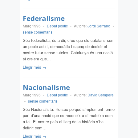
Federalisme
Març 1996
-
Debat polític
-
Autor/s:
Jordi Serrano
-
sense comentaris
Sóc federalista, és a dir, crec que els catalans som
un poble adult, democràtic i capaç de decidir el
nostre futur sense tuteles. Catalunya és una nació
si creiem que…
Llegir més →
Nacionalisme
Març 1996
-
Debat polític
-
Autor/s:
David Sempere
-
sense comentaris
Sóc Nacionalista. Ho sóc perquè simplement formo
part d’una nació que es reconeix a si mateixa com
a tal. El nostre país al llarg de la història s’ha
definit com…
Llegir més →