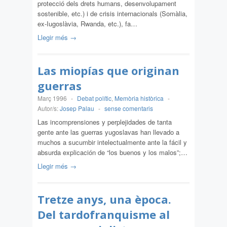
protecció dels drets humans, desenvolupament
sostenible, etc.) i de crisis internacionals (Somàlia,
ex-Iugoslàvia, Rwanda, etc.), fa…
Llegir més →
Las miopías que originan
guerras
Març 1996
-
Debat polític
,
Memòria històrica
-
Autor/s:
Josep Palau
-
sense comentaris
Las incomprensiones y perplejidades de tanta
gente ante las guerras yugoslavas han llevado a
muchos a sucumbir intelectualmente ante la fácil y
absurda explicación de “los buenos y los malos”;…
Llegir més →
Tretze anys, una època.
Del tardofranquisme al