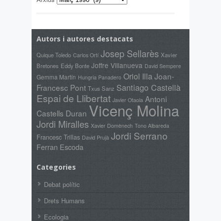
Autors i autores destacats
Josep Sellarès
Quique Toledo
Xavier
Carlos Ortí
Joffre Villanueva
Bretones
Eddy Bonte
David Sempere
Oriol Illa
Joan-
Gemma Martín
Hungria Panadero
Santiago Castellà
Francesc Pont
Txus Sanz
Espai de Llibertat
Antoni
Javier Otaola
Vicenç Molina
Castells Duran
Jordi Miralles
Xavier Domènech
Tono Albareda
Jordi Serrano
Francesc Trillas
David Prujà
Ferran Escoda
Categories
Debat polític
Drets Humans
Ecologia