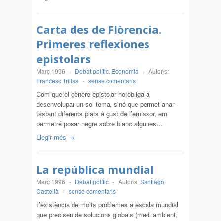
Carta des de Flòrencia.
Primeres reflexiones
epistolars
Març 1996
-
Debat polític
,
Economia
-
Autor/s:
Francesc Trillas
-
sense comentaris
Com que el gènere epistolar no obliga a
desenvolupar un sol tema, sinó que permet anar
tastant diferents plats a gust de l’emissor, em
permetré posar negre sobre blanc algunes…
Llegir més →
La república mundial
Març 1996
-
Debat polític
-
Autor/s:
Santiago
Castellà
-
sense comentaris
L’existència de molts problemes a escala mundial
que precisen de solucions globals (medi ambient,