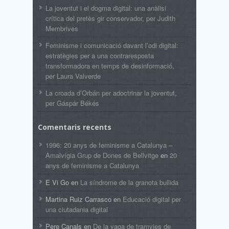
La joventut i el dogma digital: una anàlisi
crítica del pretès gir conservador, per Judith
Membrives
Feminisme i comunicació davant l’odi digital:
estratègies per a una contraresposta
transformadora en temps de desinformació,
per Laura Valverde
La croada d’Orbán per adoctrinar la joventut,
per Gáspár Békés
Comentaris recents
1996: 20 anys de feminisme a Catalunya –
Amalvígia Grup de Dones de Bellvitge
en
20
anys de feminisme a Catalunya
E Vi Go
en
La síndrome de la granota bullida
Martina Ruiz Carrasco
en
Educació digital per
una ciutadania digital
Pere Canals
en
De la vaga de tramvies de