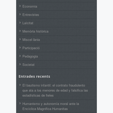
Economia
Entrevistes
Laïcitat
Memòria històrica
Miscel·lània
Participació
Pedagogia
Societat
Entrades recents
El bautismo infantil: el contrato fraudulento
que ata a los menores de edad y falsifica las
estadísticas de fieles
Humanismo y autonomía moral ante la
Encíclica Magnifica Humanitas