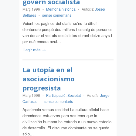
govern socialista
Març 1996
-
Memòria històrica
-
Autor/s:
Josep
Sellarès
-
sense comentaris
Veient les pàgines del diaris se’ns fa difícil
d’entendre perquè deu milions i escaig de persones
van donar el vot als socialistes durant dotze anys i
per què encara avui…
Llegir més →
La utopía en el
asociacionismo
progresista
Març 1996
-
Participació
,
Societat
-
Autor/s:
Jorge
Carrasco
-
sense comentaris
Apariencia versus realidad La cultura oficial hace
denodados esfuerzos para sostener que la
civilización humana ha entrado a un nuevo estadio
de desarrollo. El discurso dominante no se queda
sólo…